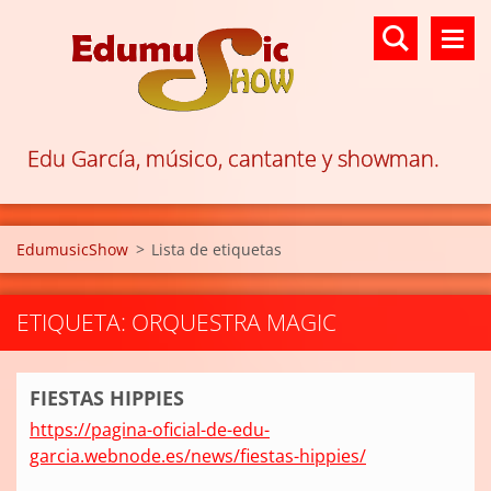
Edu García, músico, cantante y showman.
EdumusicShow
>
Lista de etiquetas
ETIQUETA: ORQUESTRA MAGIC
FIESTAS HIPPIES
https://pagina-oficial-de-edu-
garcia.webnode.es/news/fiestas-hippies/