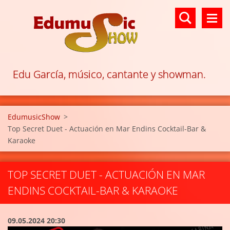
Edu García, músico, cantante y showman.
EdumusicShow
>
Top Secret Duet - Actuación en Mar Endins Cocktail-Bar &
Karaoke
TOP SECRET DUET - ACTUACIÓN EN MAR
ENDINS COCKTAIL-BAR & KARAOKE
09.05.2024 20:30