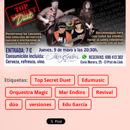
Etiquetas
:
Top Secret Duet
Edumusic
Orquestra Magic
Mar Endins
Revival
dúo
versiones
Edu García