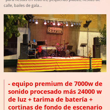
calle, bailes de gala...
- equipo premium de 7000w de
sonido procesado más 24000 w
de luz + tarima de batería +
cortinas de fondo de escenario